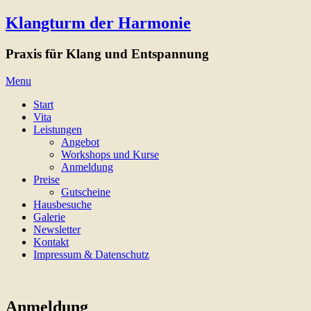
Klangturm der Harmonie
Praxis für Klang und Entspannung
Menu
Skip
Start
to
Vita
content
Leistungen
Angebot
Workshops und Kurse
Anmeldung
Preise
Gutscheine
Hausbesuche
Galerie
Newsletter
Kontakt
Impressum & Datenschutz
Anmeldung