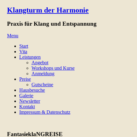
Klangturm der Harmonie
Praxis für Klang und Entspannung
Menu
Skip
Start
to
Vita
content
Leistungen
Angebot
Workshops und Kurse
Anmeldung
Preise
Gutscheine
Hausbesuche
Galerie
Newsletter
Kontakt
Impressum & Datenschutz
FantasieklaNGREISE